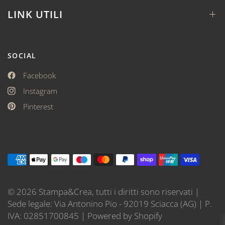
LINK UTILI
SOCIAL
Facebook
Instagram
Pinterest
© 2026 Stampa&Crea, tutti i diritti sono riservati |
Sede legale: Via Antonino Pio - 92019 Sciacca (AG) | P.
IVA: 02851700845 | Powered by Shopify