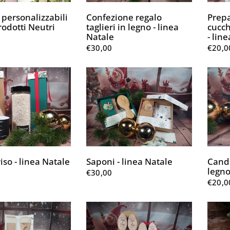
 personalizzabili
Confezione regalo
Prepa
Prodotti Neutri
taglieri in legno - linea
cucch
Natale
- lin
€30,00
€20,0
iso - linea Natale
Saponi - linea Natale
Cande
legno
€30,00
€20,0