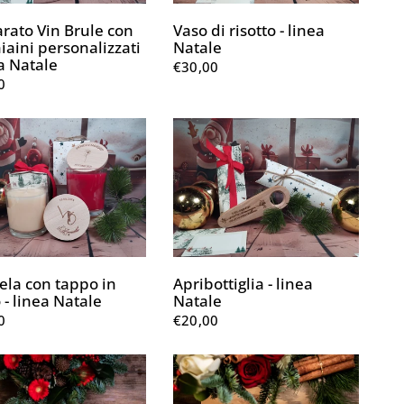
rato Vin Brule con
Vaso di risotto - linea
iaini personalizzati
Natale
ea Natale
€30,00
0
la con tappo in
Apribottiglia - linea
 - linea Natale
Natale
0
€20,00