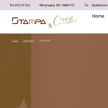
Tel 015 31722
Whatsapp 351 5684172
Spedizioni gra
Home
Casa
/
Negozio
/
I prodotti