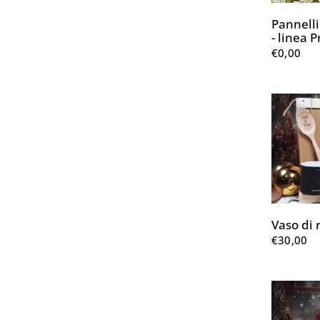
Pannelli
- linea 
€0,00
Vaso di r
€30,00