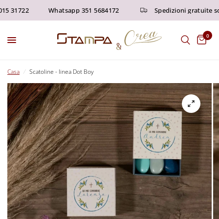
5 31722
Whatsapp 351 5684172
Spedizioni gratuite sopr
0
Casa
/
Scatoline - linea Dot Boy