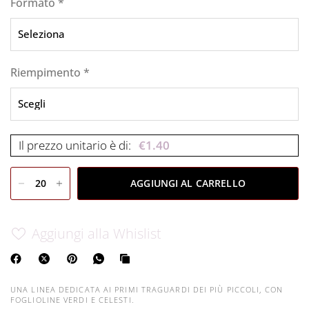
Formato
*
Riempimento
*
Il prezzo unitario è di:
€
1.40
AGGIUNGI AL CARRELLO
Aggiungi alla Whislist
UNA LINEA DEDICATA AI PRIMI TRAGUARDI DEI PIÙ PICCOLI, CON
FOGLIOLINE VERDI E CELESTI.