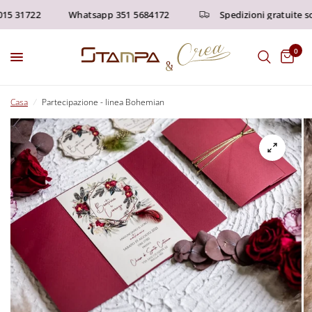
 31722
Whatsapp 351 5684172
Spedizioni gratuite sopra
0
Casa
/
Partecipazione - linea Bohemian