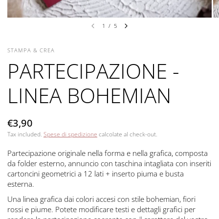
1
/
5
STAMPA & CREA
PARTECIPAZIONE -
LINEA BOHEMIAN
€3,90
Tax included.
Spese di spedizione
calcolate al check-out.
Partecipazione originale nella forma e nella grafica, composta
da folder esterno, annuncio con taschina intagliata con inseriti
cartoncini geometrici a 12 lati + inserto piuma e busta
esterna.
Una linea grafica dai colori accesi con stile bohemian, fiori
rossi e piume. Potete modificare testi e dettagli grafici per