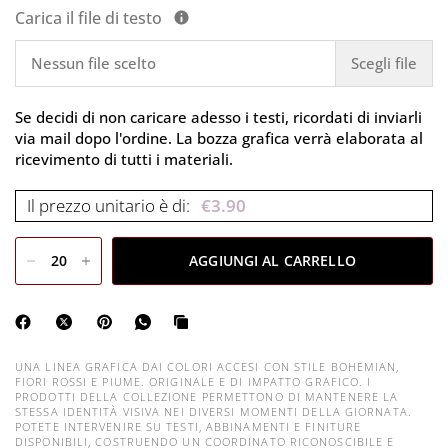
Carica il file di testo
Nessun file scelto
Scegli file
Se decidi di non caricare adesso i testi, ricordati di inviarli
via mail dopo l'ordine. La bozza grafica verrà elaborata al
ricevimento di tutti i materiali.
Il prezzo unitario è di:
€
3.90
AGGIUNGI AL CARRELLO
UNA LINEA GRAFICA DAI COLORI ACCESI CON STILE BOHEMIAN,
FIORI ROSSI E PIUME. ORIGINALE E DI IMPATTO GRAFICO. I
PRODOTTI DELLA COLLEZIONE PERMETTONO DI MANTENERE LA
STESSA IDENTITÀ VISIVA NEI DIVERSI MOMENTI DELLA GIORNATA.
POTETE INTERVENIRE SU TESTI, ABBINAMENTI E FINITURE
DISPONIBILI, COSTRUENDO UN COORDINATO RICONOSCIBILE E