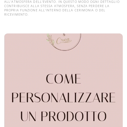
ALL’ATMOSFERA DELL’EVENTO. IN QUESTO MODO OGNI DETTAGLIO
CONTRIBUISCE ALLA STESSA ATMOSFERA, SENZA PERDERE LA
PROPRIA FUNZIONE ALL’INTERNO DELLA CERIMONIA O DEL
RICEVIMENTO.