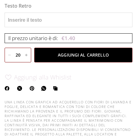
Testo Retro
Il prezzo unitario è di:
€
1.40
AGGIUNGI AL CARRELLO
Aggiungi alla Whislist
UNA LINEA CON GRAFICA AD ACQUERELLO CON FIORI DI LAVANDA E
FOGLIE, DELICATA E ROMANTICA CON TONI DI COLORE CHE
RICHIAMANO LA PROVENZA E IL PROFUMO DEI FIORI. GIOVANE,
RAFFINATA ED ELEGANTE IN TUTTI I SUOI COMPLEMENTI GRAFICI.
LA LINEA È PENSATA PER ACCOMPAGNARE IL MATRIMONIO CON
CONTINUITÀ VISIVA, DAI PRIMI INVITI AI DETTAGLI DEL
RICEVIMENTO. LE PERSONALIZZAZIONI DISPONIBILI VI CONSENTONO
DI ADATTARE IL PROGETTO ALLA PALETTE, ALLA LOCATION E