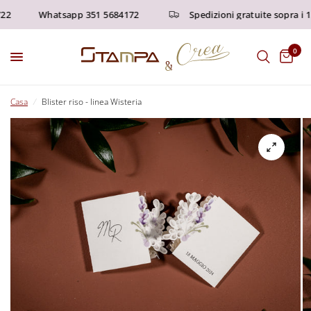
2
Whatsapp 351 5684172
Spedizioni gratuite sopra i 15
0
Casa
/
Blister riso - linea Wisteria