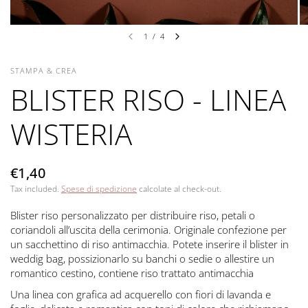
1
/
4
STAMPA & CREA
BLISTER RISO - LINEA
WISTERIA
€1,40
Tax included.
Spese di spedizione
calcolate al check-out.
Blister riso personalizzato per distribuire riso, petali o
coriandoli all’uscita della cerimonia. Originale confezione per
un sacchettino di riso antimacchia. Potete inserire il blister in
weddig bag, possizionarlo su banchi o sedie o allestire un
romantico cestino, contiene riso trattato antimacchia
Una linea con grafica ad acquerello con fiori di lavanda e