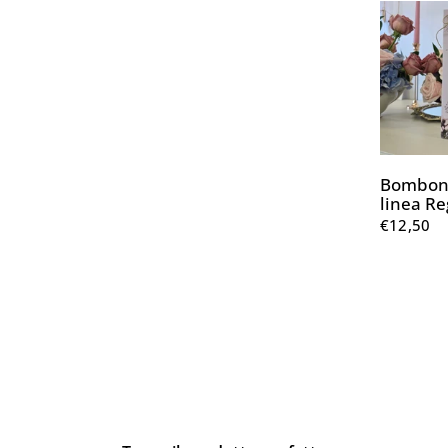
Bomboni
linea R
€12,50