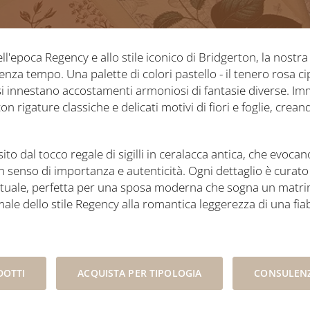
ell'epoca Regency e allo stile iconico di Bridgerton, la nost
nza tempo. Una palette di colori pastello - il tenero rosa ci
si innestano accostamenti armoniosi di fantasie diverse. Imm
n rigature classiche e delicati motivi di fiori e foglie, cre
o dal tocco regale di sigilli in ceralacca antica, che evocano
senso di importanza e autenticità. Ogni dettaglio è curat
ttuale, perfetta per una sposa moderna che sogna un matri
male dello stile Regency alla romantica leggerezza di una fia
.
DOTTI
ACQUISTA PER TIPOLOGIA
CONSULENZ