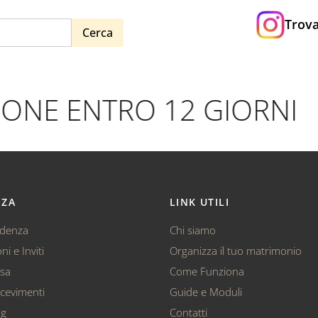
Trova
Cerca
NE ENTRO 12 GIORNI
•
NZA
LINK UTILI
ndenza
Chi siamo
ni e Inviti
Organizza il tuo matrimonio
ssa
Come Funziona
cevimenti
Guide e Moduli
ag
Contatti