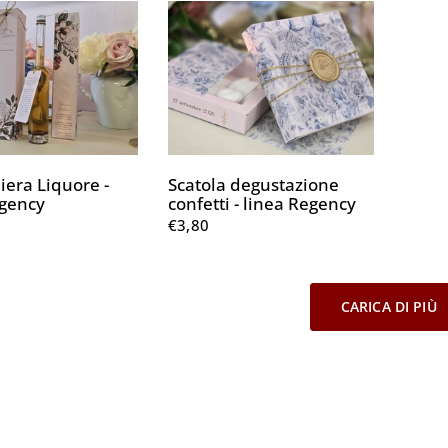
era Liquore -
Scatola degustazione
egency
confetti - linea Regency
€3,80
CARICA DI PIÙ