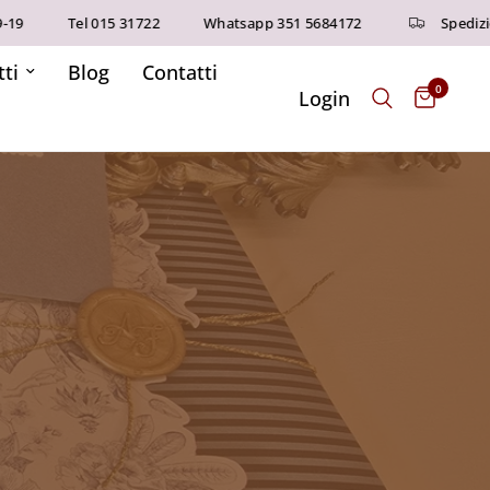
Tel 015 31722
Whatsapp 351 5684172
Spedizioni g
ti
Blog
Contatti
0
Login