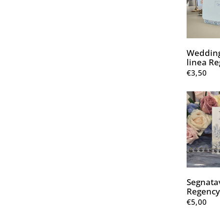
Wedding
linea R
€3,50
Segnatav
Regency
€5,00