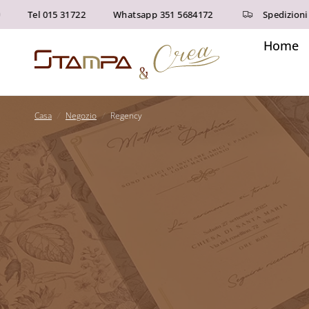
Tel 015 31722
Whatsapp 351 5684172
Spedizioni grat
Home
Casa
/
Negozio
/
Regency