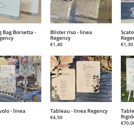
 Bag Borsetta -
Blister riso - linea
Scato
egency
Regency
Rege
€1,40
€1,30
olo - linea
Tableau - linea Regency
Table
Rigid
€4,50
€70,0