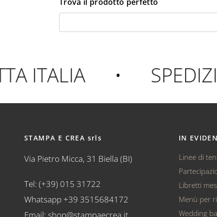
Trova il prodotto perfetto
ITALIA
•
SPEDIZIO
STAMPA E CREA srls
IN EVIDE
Linee di te
Via Pietro Micca, 31 Biella (BI)
Partecipazio
Tel: (+39) 015 31722
Libretti me
Whatsapp +39 3515684172
Menù per ri
Wedding b
Email: shop@stampaecrea.it