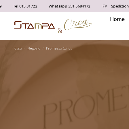
Tel 015 31722
Whatsapp 351 5684172
Spedizioni g
Home
Casa
/
Negozio
/
Promessa Candy