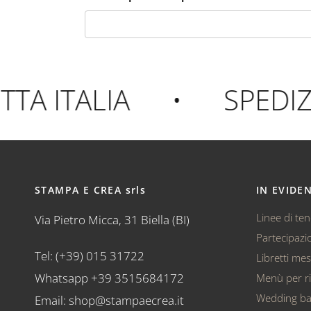
A ITALIA
•
SPEDIZI
STAMPA E CREA srls
IN EVIDE
Linee di te
Via Pietro Micca, 31 Biella (BI)
Partecipazio
Tel: (+39) 015 31722
Libretti me
Whatsapp +39 3515684172
Menù per ri
Wedding b
Email: shop@stampaecrea.it