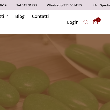
19
Tel 015 31722
Whatsapp 351 5684172
Spedizion
ti
Blog
Contatti
0
Login