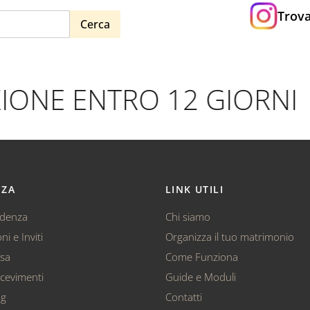
Trova
Cerca
ONE ENTRO 12 GIORNI
NZA
LINK UTILI
ndenza
Chi siamo
ni e Inviti
Organizza il tuo matrimonio
ssa
Come Funziona
cevimenti
Guide e Moduli
ag
Contatti