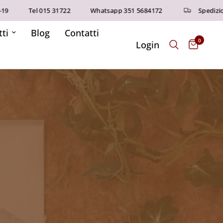
9
Tel 015 31722
Whatsapp 351 5684172
Spedizioni
ti
Blog
Contatti
0
Login