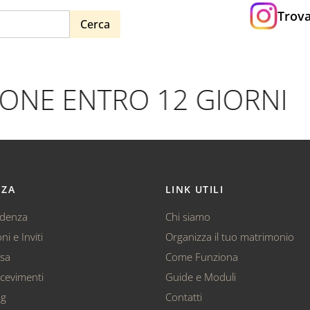
Trova
Cerca
NE ENTRO 12 GIORNI
NZA
LINK UTILI
ndenza
Chi siamo
ni e Inviti
Organizza il tuo matrimonio
ssa
Come Funziona
cevimenti
Guide e Moduli
ag
Contatti