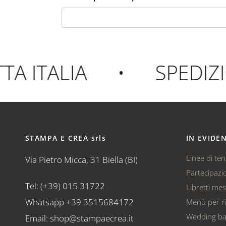
 ITALIA
•
SPEDIZIO
STAMPA E CREA srls
IN EVIDE
Linee di te
Via Pietro Micca, 31 Biella (BI)
Partecipazio
Tel: (+39) 015 31722
Libretti me
Whatsapp +39 3515684172
Menù per ri
Wedding b
Email: shop@stampaecrea.it