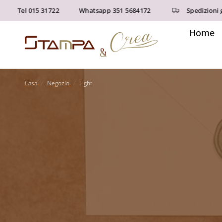
Tel 015 31722
Whatsapp 351 5684172
Spedizioni gra
Home
Casa
/
Negozio
/
Light