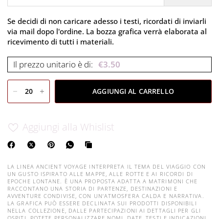
Se decidi di non caricare adesso i testi, ricordati di inviarli
via mail dopo l'ordine. La bozza grafica verrà elaborata al
ricevimento di tutti i materiali.
Il prezzo unitario è di:
€
3.50
AGGIUNGI AL CARRELLO
Aggiungi alla Whislist
LA LINEA ANCIENT VOYAGE INTERPRETA IL TEMA DEL VIAGGIO CON
UN GUSTO ISPIRATO ALLE MAPPE, ALLE ROTTE E AI RICORDI DI
EPOCHE LONTANE. È UNA PROPOSTA ADATTA A MATRIMONI CHE
RACCONTANO UNA STORIA DI PARTENZE, DESTINAZIONI E
AVVENTURE CONDIVISE, CON UN’ATMOSFERA CALDA E NARRATIVA.
LA GRAFICA PUÒ ESSERE DECLINATA SUI PRODOTTI DISPONIBILI
NELLA COLLEZIONE, DALLE PARTECIPAZIONI AI DETTAGLI PER GLI
OSPITI. POTETE PERSONALIZZARE NOMI, DATE, TESTI E INDICAZIONI,