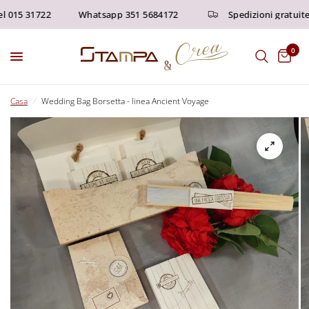
 015 31722
Whatsapp 351 5684172
Spedizioni gratuite s
0
Casa
/
Wedding Bag Borsetta - linea Ancient Voyage