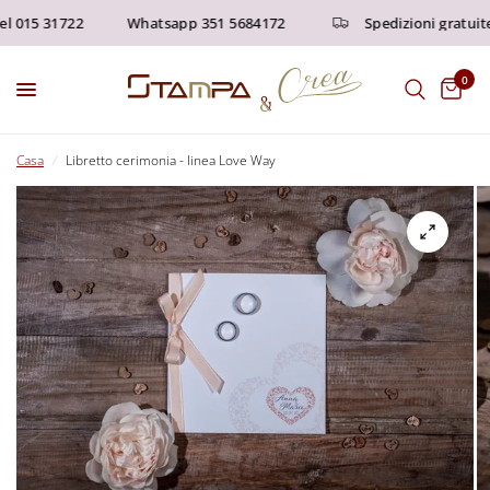
 015 31722
Whatsapp 351 5684172
Spedizioni gratuite s
0
Casa
/
Libretto cerimonia - linea Love Way