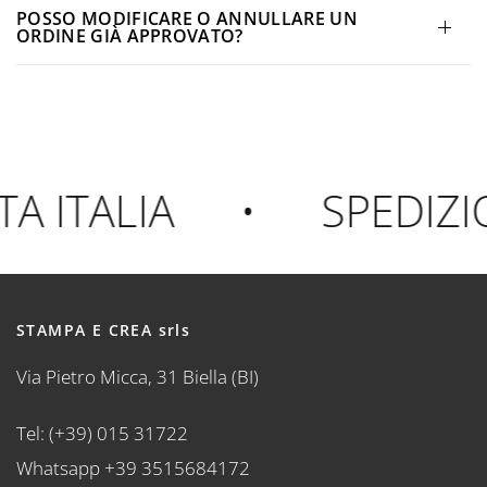
POSSO MODIFICARE O ANNULLARE UN
ORDINE GIÀ APPROVATO?
 ITALIA
•
SPEDIZIO
STAMPA E CREA srls
Via Pietro Micca, 31 Biella (BI)
Tel: (+39) 015 31722
Whatsapp +39 3515684172