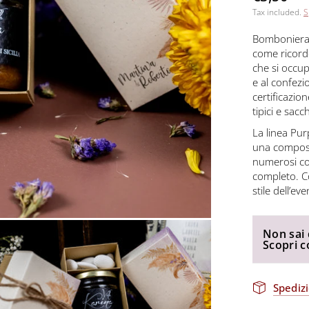
Tax included.
S
Bomboniera v
come ricordo
che si occup
e al confezi
certificazio
tipici e sac
La linea Pur
una composiz
numerosi co
completo. Co
stile dell’eve
Non sai 
Scopri 
Spedizi