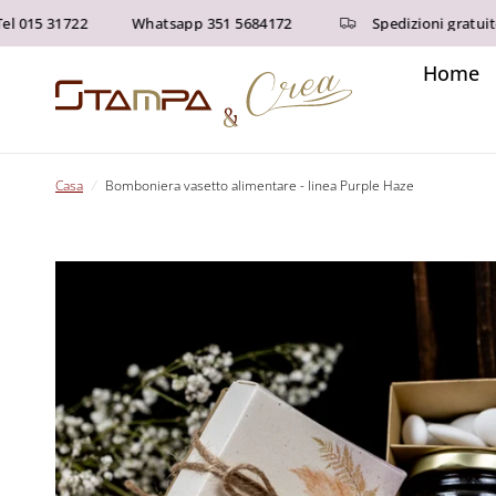
 31722
Whatsapp 351 5684172
Spedizioni gratuite sopra
Home
Casa
/
Bomboniera vasetto alimentare - linea Purple Haze