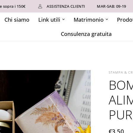
 i 150€
ASSISTENZA CLIENTI
MAR-SAB: 09-19
Tel 
Chi siamo
Link utili
Matrimonio
Prodot
Consulenza gratuita
STAMPA & C
BOM
ALI
PUR
€3,50