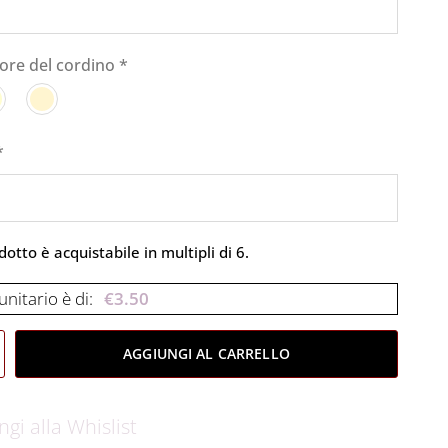
olore del cordino
*
*
otto è acquistabile in multipli di 6.
unitario è di:
€
3.50
AGGIUNGI AL CARRELLO
ngi alla Whislist