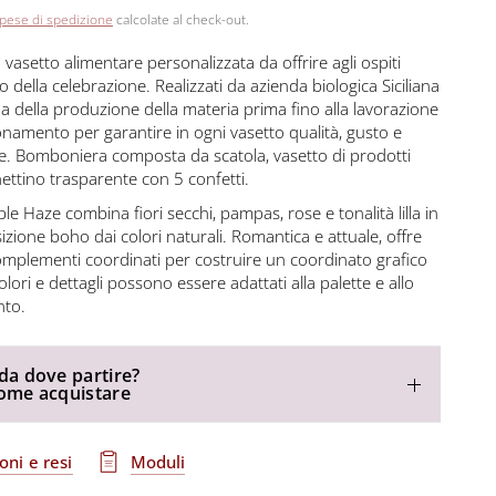
pese di spedizione
calcolate al check-out.
asetto alimentare personalizzata da offrire agli ospiti
 della celebrazione. Realizzati da azienda biologica Siciliana
a della produzione della materia prima fino alla lavorazione
onamento per garantire in ogni vasetto qualità, gusto e
ne. Bomboniera composta da scatola, vasetto di prodotti
chettino trasparente con 5 confetti.
ple Haze combina fiori secchi, pampas, rose e tonalità lilla in
ione boho dai colori naturali. Romantica e attuale, offre
mplementi coordinati per costruire un coordinato grafico
lori e dettagli possono essere adattati alla palette e allo
nto.
da dove partire?
come acquistare
oni e resi
Moduli