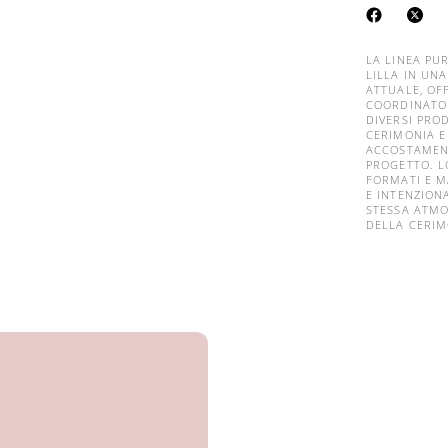
LA LINEA PU
LILLA IN UN
ATTUALE, OF
COORDINATO 
DIVERSI PRO
CERIMONIA E
ACCOSTAMENT
PROGETTO. L
FORMATI E M
E INTENZION
STESSA ATMO
DELLA CERIM