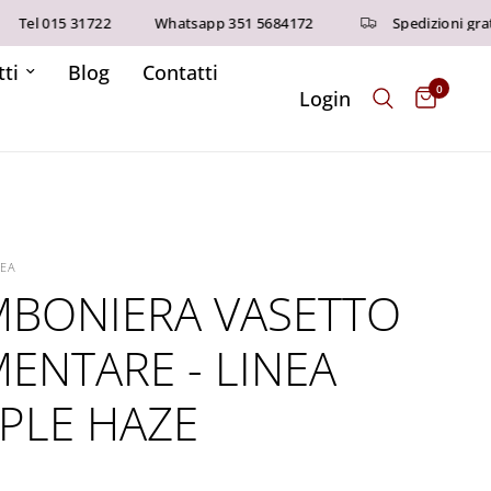
015 31722
Whatsapp 351 5684172
Spedizioni gratuite s
ti
Blog
Contatti
0
Login
REA
BONIERA VASETTO
MENTARE - LINEA
PLE HAZE