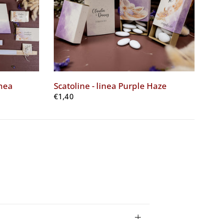
inea
Scatoline - linea Purple Haze
Sc
li
€1,40
€3