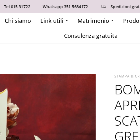
015 31722
Whatsapp 351 5684172
Spedizioni gratuite so
Chi siamo
Link utili
Matrimonio
Prodot
Consulenza gratuita
STAMPA & C
BOM
APR
SCA
GRE