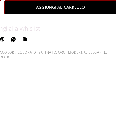
AGGIUNGI AL CARRELLO
ngi alla Whislist
IXCOLORI, COLORATA, SATINATO, ORO, MODERNA, ELEGANTE,
COLORI