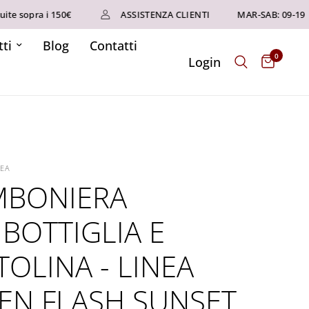
pra i 150€
ASSISTENZA CLIENTI
MAR-SAB: 09-19
T
ti
Blog
Contatti
0
Login
REA
BONIERA
IBOTTIGLIA E
TOLINA - LINEA
EN FLASH SUNSET