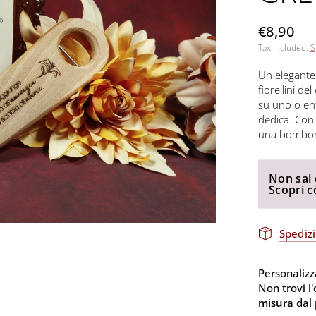
€8,90
Tax included.
S
Un elegante 
fiorellini de
su uno o ent
dedica. Con 
una bombonie
Non sai 
Scopri 
Spedizi
Personalizza
Non trovi l
misura
dal 