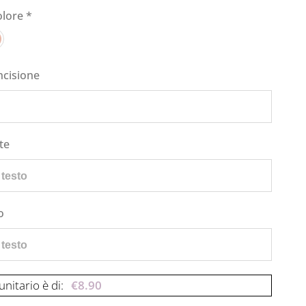
olore
*
ncisione
te
o
unitario è di:
€
8.90