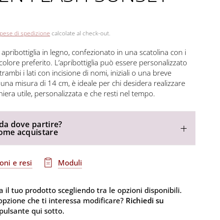
pese di spedizione
calcolate al check-out.
apribottiglia in legno, confezionato in una scatolina con i
l colore preferito. L’apribottiglia può essere personalizzato
rambi i lati con incisione di nomi, iniziali o una breve
una misura di 14 cm, è ideale per chi desidera realizzare
ra utile, personalizzata e che resti nel tempo.
da dove partire?
come acquistare
oni e resi
Moduli
 il tuo prodotto scegliendo tra le opzioni disponibili.
'opzione che ti interessa modificare?
Richiedi su
pulsante qui sotto.